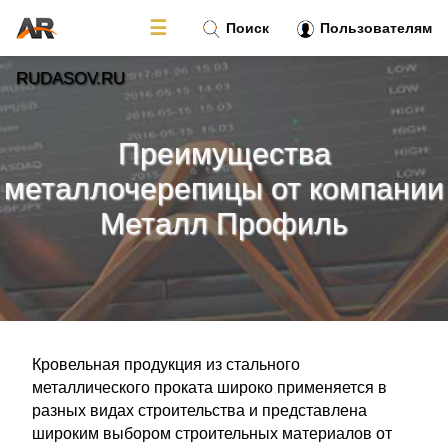
☰
Поиск
Пользователям
RUDASOV.RU
Новости
»
Преимущества
Тренды новостей
»
металлочерепицы от компании
Металл Профиль
Рубрики
»
Правила
»
Контакт
»
Кровельная продукция из стального
металлического проката широко применяется в
разных видах строительства и представлена
широким выбором строительных материалов от