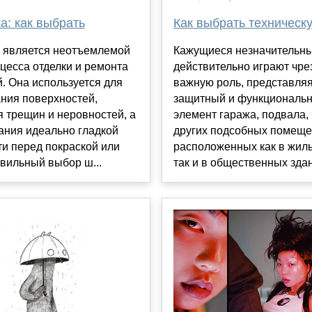
а: как выбрать
Как выбрать техническ
 является неотъемлемой
Кажущиеся незначительны
цесса отделки и ремонта
действительно играют чр
. Она используется для
важную роль, представля
ния поверхностей,
защитный и функциональ
 трещин и неровностей, а
элемент гаража, подвала,
ания идеально гладкой
других подсобных помеще
и перед покраской или
расположенных как в жилы
вильный выбор ш...
так и в общественных здани