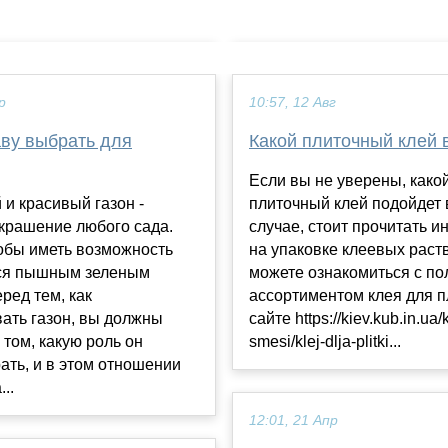
р
10:57, 12 Авг
аву выбрать для
Какой плиточный клей 
Если вы не уверены, како
и красивый газон -
плиточный клей подойдет
крашение любого сада.
случае, стоит прочитать 
обы иметь возможность
на упаковке клеевых раст
ся пышным зеленым
можете ознакомиться с п
еред тем, как
ассортиментом клея для п
ать газон, вы должны
сайте https://kiev.kub.in.ua/kleevye-
 том, какую роль он
smesi/klej-dlja-plitki...
ать, и в этом отношении
..
12:01, 21 Апр