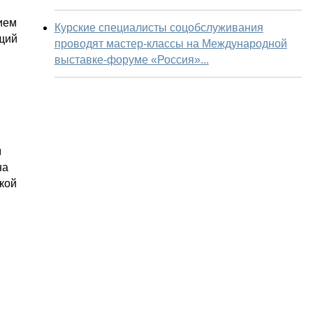
вием
Курские специалисты соцобслуживания
ащий
проводят мастер-классы на Международной
выставке-форуме «Россия»...
м
на
кой