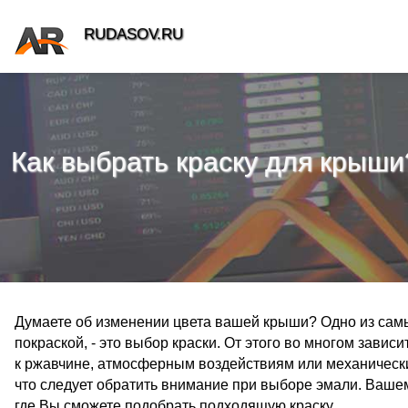
RUDASOV.RU
Как выбрать краску для крыши
Думаете об изменении цвета вашей крыши? Одно из сам
покраской, - это выбор краски. От этого во многом завис
к ржавчине, атмосферным воздействиям или механически
что следует обратить внимание при выборе эмали. Ваш
где Вы сможете подобрать подходящую краску.