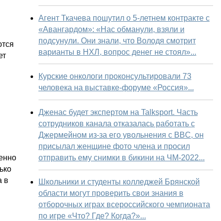
Агент Ткачева пошутил о 5-летнем контракте с
«Авангардом»: «Нас обманули, взяли и
подсунули. Они знали, что Володя смотрит
ются
варианты в НХЛ, вопрос денег не стоял»...
ет
Курские онкологи проконсультировали 73
человека на выставке-форуме «Россия»...
Дженас будет экспертом на Talksport. Часть
сотрудников канала отказалась работать с
Джермейном из-за его увольнения с BBC, он
присылал женщине фото члена и просил
отправить ему снимки в бикини на ЧМ-2022...
венно
ько
а в
Школьники и студенты колледжей Брянской
области могут проверить свои знания в
отборочных играх всероссийского чемпионата
по игре «Что? Где? Когда?»...