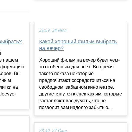
21:59, 24 Июл
выбрать?
Какой хороший фильм выбрать
на вечер?
й
 в нашем
Хороший фильм на вечер будет чем-
информацию
то особенным для всех. Во время
воров. Вы
такого показа некоторые
олным
предпочитают сосредоточиться на
литки на
свободном, забавном кинотеатре,
другие тянутся к спектаклям, которые
заставляют вас думать, что не
позволит вам надолго забыть о...
23:40, 27 Окт