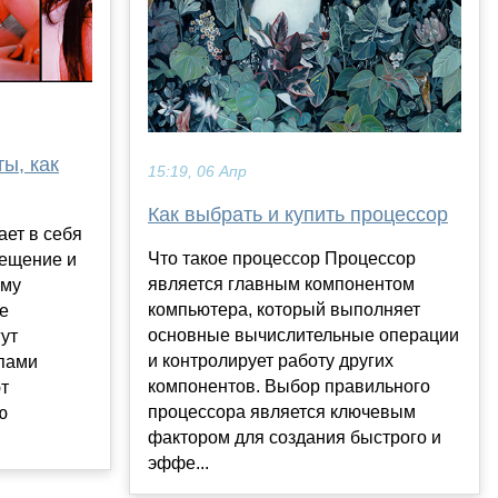
ы, как
15:19, 06 Апр
Как выбрать и купить процессор
ает в себя
Что такое процессор Процессор
мещение и
является главным компонентом
ому
компьютера, который выполняет
е
основные вычислительные операции
гут
и контролирует работу других
ипами
компонентов. Выбор правильного
ют
процессора является ключевым
ю
фактором для создания быстрого и
эффе...