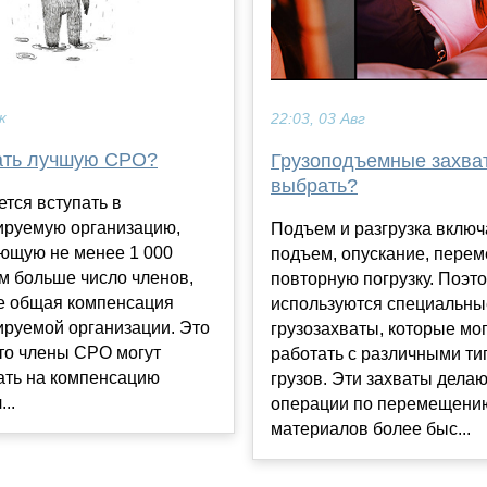
к
22:03, 03 Авг
ать лучшую СРО?
Грузоподъемные захват
выбрать?
тся вступать в
ируемую организацию,
Подъем и разгрузка включ
ющую не менее 1 000
подъем, опускание, пере
м больше число членов,
повторную погрузку. Поэт
е общая компенсация
используются специальны
ируемой организации. Это
грузозахваты, которые мо
что члены СРО могут
работать с различными т
ать на компенсацию
грузов. Эти захваты дела
...
операции по перемещени
материалов более быс...