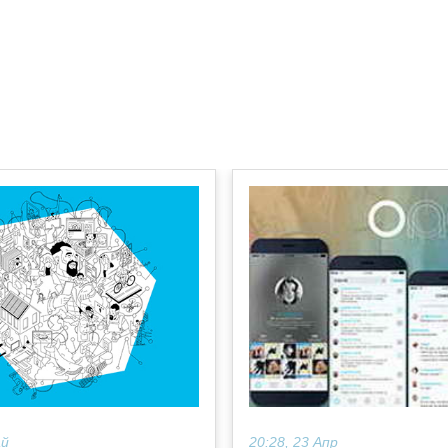
ай
20:28, 23 Апр