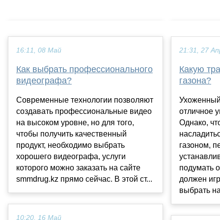
16:11, 08 Май
21:31, 27 Ап
Как выбрать профессионального
Какую тр
видеографа?
газона?
Современные технологии позволяют
Ухоженный 
создавать профессиональные видео
отличное у
на высоком уровне, но для того,
Однако, чт
чтобы получить качественный
насладить
продукт, необходимо выбрать
газоном, п
хорошего видеографа, услуги
устанавлив
которого можно заказать на сайте
подумать о
smmdrug.kz прямо сейчас. В этой ст...
должен игр
выбрать на.
10:20, 16 Май