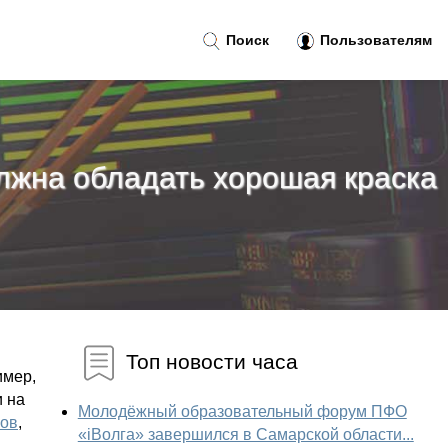
Поиск
Пользователям
олжна обладать хорошая краска
Топ новости часа
имер,
и на
Молодёжный образовательный форум ПФО
лов
,
«iВолга» завершился в Самарской области...