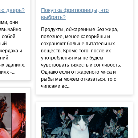
Покупка фритюрницы, что
ую дверь?
выбрать?
ми, они
Продукты, обжаренные без жира,
езвычайно
полезнее, менее калорийны и
я собой
сохраняют больше питательных
ный
веществ. Кроме того, после их
 чердака и
употребления мы не будем
ний,
чувствовать тяжесть и сонливость.
х зданиях,
Однако если от жареного мяса и
ях -...
рыбы мы можем отказаться, то с
чипсами вс...