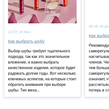
09:28, 28 Де
12:03, 18 Июл
Как выбр
Как выбрать шубу
Рекомендуе
Выбор шубы требует тщательного
саморегул
подхода, так как это значительное
насчитыва
вложение, и важно выбрать
членов. Че
качественное изделие, которое будет
тем больш
радовать долгие годы. Вот несколько
саморегул
ключевых аспектов, на которые стоит
означает, 
обратить внимание при выборе
рассчитыв
шубы: Тип меха...
потерь в сл