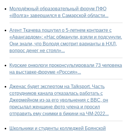
Молодёжный образовательный форум ПФО
«iВолга» завершился в Самарской области...
Агент Ткачева пошутил о 5-летнем контракте с
«Авангардом»: «Нас обманули, взяли и подсунули.
Они знали, что Володя смотрит варианты в НХЛ,
вопрос денег не стоял»...
Курские онкологи проконсультировали 73 человека
на выставке-форуме «Россия»...
Дженас будет экспертом на Talksport. Часть
сотрудников канала отказалась работать с
Джермейном из-за его увольнения с BBC, он
присылал женщине фото члена и просил
отправить ему снимки в бикини на ЧМ-2022...
Школьники и студенты колледжей Брянской