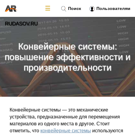
☰
Поиск
Пользователям
RUDASOV.RU
Новости
»
Конвейерные системы:
Тренды новостей
»
повышение эффективности и
производительности
Рубрики
»
Правила
»
Контакт
»
Конвейерные системы — это механические
устройства, предназначенные для перемещения
материалов из одного места в другое. Стоит
отметить, что
конвейерные системы
используются