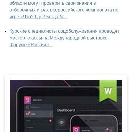
области могут проверить свои знания в
отборочных играх всероссийского чемпионата по
игре «Что? Где? Когда?»...
Курские специалисты соцобслуживания проводят
мастер-классы на Международной выставке-
форуме «Россия»...