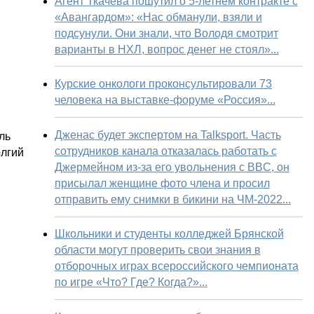
Агент Ткачева пошутил о 5-летнем контракте с
«Авангардом»: «Нас обманули, взяли и
подсунули. Они знали, что Володя смотрит
варианты в НХЛ, вопрос денег не стоял»...
Курские онкологи проконсультировали 73
человека на выставке-форуме «Россия»...
Дженас будет экспертом на Talksport. Часть
ль
сотрудников канала отказалась работать с
олгий
Джермейном из-за его увольнения с BBC, он
присылал женщине фото члена и просил
отправить ему снимки в бикини на ЧМ-2022...
Школьники и студенты колледжей Брянской
области могут проверить свои знания в
отборочных играх всероссийского чемпионата
по игре «Что? Где? Когда?»...