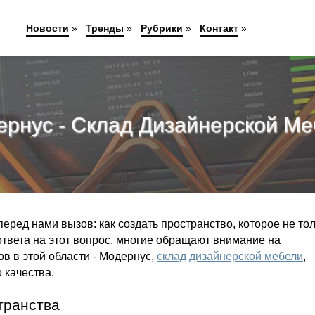
Новости
»
Тренды
»
Рубрики
»
Контакт
»
рнус - Склад Дизайнерской М
еред нами вызов: как создать пространство, которое не то
твета на этот вопрос, многие обращают внимание на
в в этой области - Модернус,
склад дизайнерской мебели
,
 качества.
транства