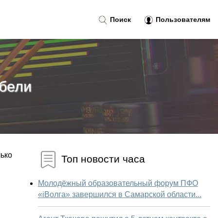
Поиск
Пользователям
ебели
лько
Топ новости часа
Молодёжный образовательный форум ПФО
«iВолга» завершился в Самарской области...